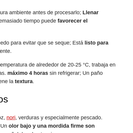
tura ambiente antes de procesarlo;
Llenar
demasiado tiempo puede
favorecer el
edo para evitar que se seque; Está
listo para
ente.
temperatura de alrededor de 20-25 °C, trabaja en
as.
máximo 4 horas
sin refrigerar; Un paño
iene la
textura
.
os
oz,
nori
, verduras y especialmente pescado.
; Un
olor bajo y una mordida firme son