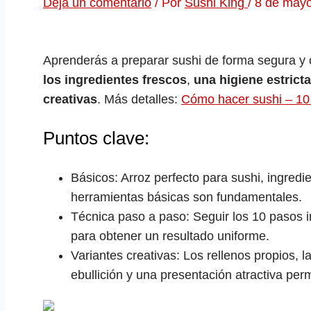
Deja un comentario
/ Por
Sushi King
/
8 de may
Aprenderás a preparar sushi de forma segura y c
los ingredientes frescos
,
una higiene estricta
creativas
. Más detalles:
Cómo hacer sushi – 10 
Puntos clave:
Básicos: Arroz perfecto para sushi, ingredie
herramientas básicas son fundamentales.
Técnica paso a paso: Seguir los 10 pasos ing
para obtener un resultado uniforme.
Variantes creativas: Los rellenos propios, l
ebullición y una presentación atractiva perm