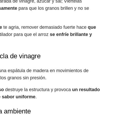
rada de vinagre, azúcar y sal; Viertelas
osamente
para que los granos brillen y no se
e
te agria, remover demasiado fuerte hace
que
tilador para que el arroz
se enfríe brillante y
cla de vinagre
on una espátula de madera en movimientos de
 los granos sin presión.
so
destruye la estructura y provoca
un resultado
 sabor uniforme
.
ra ambiente