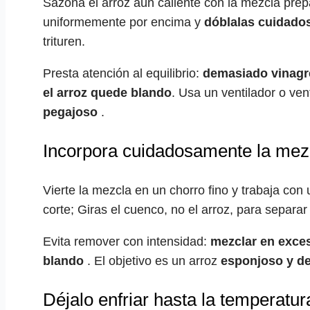
Sazona el arroz aún caliente con la mezcla prepa
uniformemente por encima y
dóblalas cuidad
trituren.
Presta atención al equilibrio:
demasiado vinagr
el arroz quede blando
. Usa un ventilador o ven
pegajoso
.
Incorpora cuidadosamente la mez
Vierte la mezcla en un chorro fino y trabaja c
corte; Giras el cuenco, no el arroz, para separar
Evita remover con intensidad:
mezclar en exce
blando
. El objetivo es un arroz
esponjoso y de
Déjalo enfriar hasta la temperatu