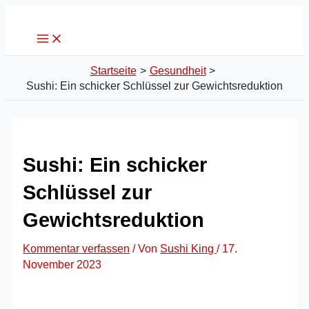
Main
Zum
Post
Menu
Inhalt
navigation
springen
Startseite
Gesundheit
Sushi: Ein schicker Schlüssel zur Gewichtsreduktion
Sushi: Ein schicker
Schlüssel zur
Gewichtsreduktion
Kommentar verfassen
/ Von
Sushi King
/
17.
November 2023