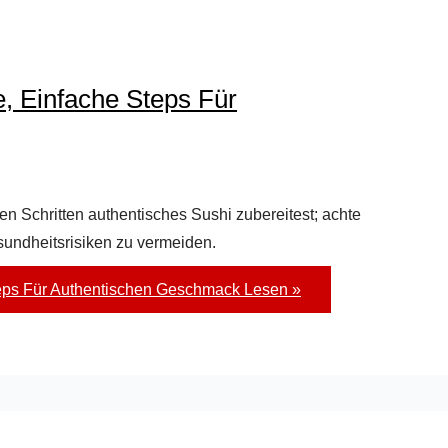
, Einfache Steps Für
hen Schritten authentisches Sushi zubereitest; achte
sundheitsrisiken zu vermeiden.
teps Für Authentischen Geschmack
Lesen »