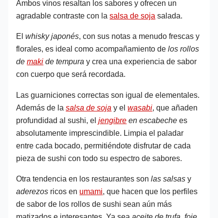
Ambos vinos resaltan los sabores y ofrecen un
agradable contraste con la
salsa de soja
salada.
El
whisky japonés
, con sus notas a menudo frescas y
florales, es ideal como acompañamiento de
los rollos
de
maki
de tempura
y crea una experiencia de sabor
con cuerpo que será recordada.
Las guarniciones correctas son igual de elementales.
Además de la
salsa de soja
y el
wasabi
, que añaden
profundidad al sushi, el
jengibre
en escabeche
es
absolutamente imprescindible. Limpia el paladar
entre cada bocado, permitiéndote disfrutar de cada
pieza de sushi con todo su espectro de sabores.
Otra tendencia en los restaurantes son
las salsas
y
aderezos
ricos en
umami
, que hacen que los perfiles
de sabor de los rollos de sushi sean aún más
matizados e interesantes. Ya sea
aceite de trufa
,
foie