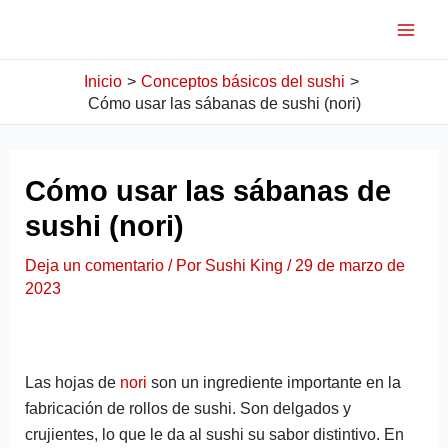
Ir
Navegación
Mai
al
de
Men
contenido
entradas
Inicio
Conceptos básicos del sushi
Cómo usar las sábanas de sushi (nori)
Cómo usar las sábanas de
sushi (nori)
Deja un comentario
/ Por
Sushi King
/
29 de marzo de
2023
Las hojas de
nori
son un ingrediente importante en la
fabricación de rollos de sushi. Son delgados y
crujientes, lo que le da al sushi su sabor distintivo. En