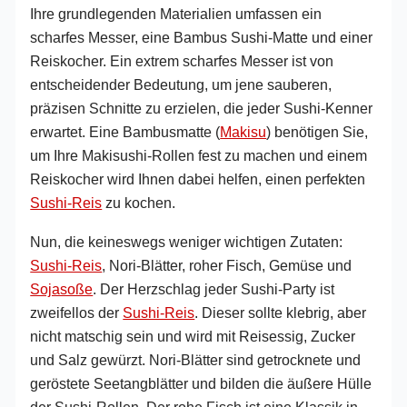
Ihre grundlegenden Materialien umfassen ein
scharfes Messer, eine Bambus Sushi-Matte und einer
Reiskocher. Ein extrem scharfes Messer ist von
entscheidender Bedeutung, um jene sauberen,
präzisen Schnitte zu erzielen, die jeder Sushi-Kenner
erwartet. Eine Bambusmatte (
Makisu
) benötigen Sie,
um Ihre Makisushi-Rollen fest zu machen und einem
Reiskocher wird Ihnen dabei helfen, einen perfekten
Sushi-Reis
zu kochen.
Nun, die keineswegs weniger wichtigen Zutaten:
Sushi-Reis
, Nori-Blätter, roher Fisch, Gemüse und
Sojasoße
. Der Herzschlag jeder Sushi-Party ist
zweifellos der
Sushi-Reis
. Dieser sollte klebrig, aber
nicht matschig sein und wird mit Reisessig, Zucker
und Salz gewürzt. Nori-Blätter sind getrocknete und
geröstete Seetangblätter und bilden die äußere Hülle
der Sushi-Rollen. Der rohe Fisch ist eine Klassik in