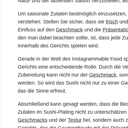
Natur
und der laufenden Saison herzustellen, was
Um saisonale Zutaten bestmöglich einzusetzen, 
verstehen. Stellen Sie sicher, dass sie
frisch
und
Einfluss
auf den
Geschmack
und die
Präsentati
den man dabei beachten sollte, ist, dass jede Zut
innerhalb des Gerichts spielen wird.
Gerade in der Welt des Instagrammable Food sp
Gerichts eine entscheidende Rolle. Durch die V
Zubereitung kann nicht nur der
Geschmack
, so
werden. So wird das Sushi nicht nur zu einer
Ga
das die Sinne erfreut.
Abschließend kann gesagt werden, dass die Bede
Zutaten im Sushi-Plating nicht zu unterschätzen
Geschmacks
und der
Textur
bei, sondern auch z
Gerichts, das die Gaumenfreude mit der Präsent