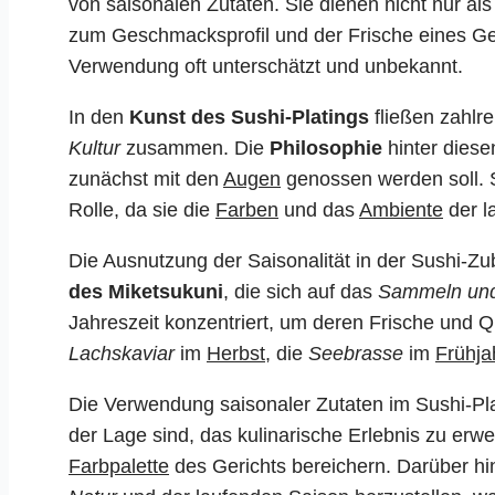
von saisonalen Zutaten. Sie dienen nicht nur al
zum Geschmacksprofil und der Frische eines Ger
Verwendung oft unterschätzt und unbekannt.
In den
Kunst des Sushi-Platings
fließen zahlr
Kultur
zusammen. Die
Philosophie
hinter diese
zunächst mit den
Augen
genossen werden soll. S
Rolle, da sie die
Farben
und das
Ambiente
der l
Die Ausnutzung der Saisonalität in der Sushi-Zu
des Miketsukuni
, die sich auf das
Sammeln un
Jahreszeit konzentriert, um deren Frische und Q
Lachskaviar
im
Herbst
, die
Seebrasse
im
Frühja
Die Verwendung saisonaler Zutaten im Sushi-Plati
der Lage sind, das kulinarische Erlebnis zu erwe
Farbpalette
des Gerichts bereichern. Darüber hi