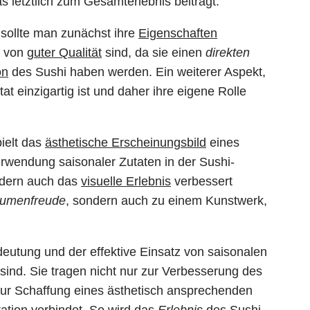
 letztlich zum Gesamterlebnis beiträgt.
sollte man zunächst ihre
Eigenschaften
 von
guter Qualität
sind, da sie einen
direkten
on
des Sushi haben werden. Ein weiterer Aspekt,
at einzigartig ist und daher ihre eigene Rolle
ielt das
ästhetische Erscheinungsbild
eines
erwendung saisonaler Zutaten in der Sushi-
ndern auch das
visuelle Erlebnis
verbessert
umenfreude
, sondern auch zu einem Kunstwerk,
utung und der effektive Einsatz von saisonalen
 sind. Sie tragen nicht nur zur Verbesserung des
ur Schaffung eines ästhetisch ansprechenden
ation verbindet. So wird das
Erlebnis
des Sushi-