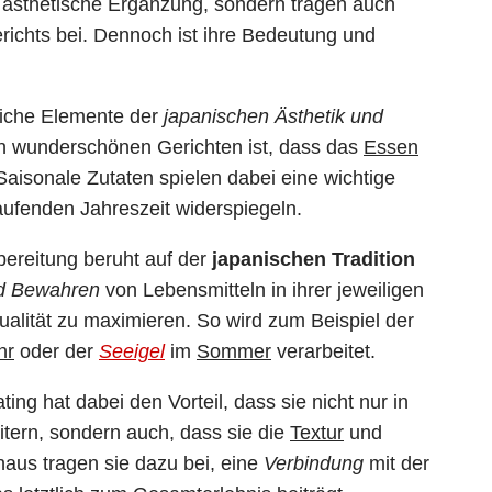
s ästhetische Ergänzung, sondern tragen auch
ichts bei. Dennoch ist ihre Bedeutung und
eiche Elemente der
japanischen Ästhetik und
n wunderschönen Gerichten ist, dass das
Essen
aisonale Zutaten spielen dabei eine wichtige
aufenden Jahreszeit widerspiegeln.
bereitung beruht auf der
japanischen Tradition
d Bewahren
von Lebensmitteln in ihrer jeweiligen
ualität zu maximieren. So wird zum Beispiel der
hr
oder der
Seeigel
im
Sommer
verarbeitet.
ng hat dabei den Vorteil, dass sie nicht nur in
itern, sondern auch, dass sie die
Textur
und
naus tragen sie dazu bei, eine
Verbindung
mit der